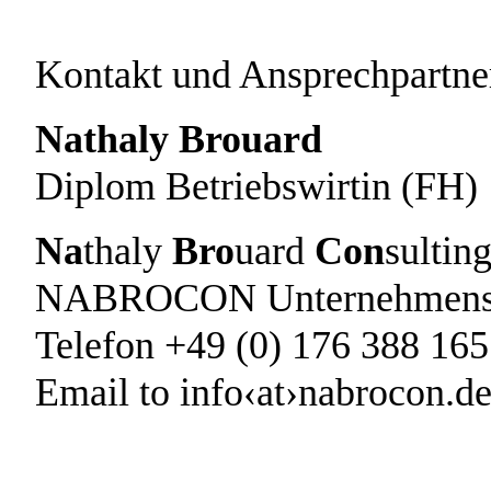
Kontakt und Ansprechpartne
Nathaly Brouard
Diplom Betriebswirtin (FH)
Na
thaly
Bro
uard
Con
sultin
NABROCON Unternehmensb
Telefon +49 (0) 176 388 165
Email to info‹at›nabrocon.d